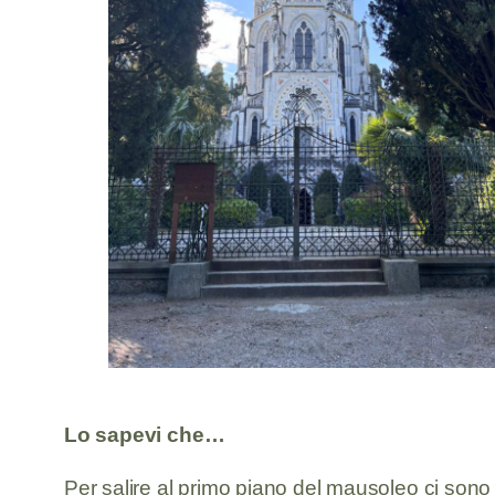
Lo sapevi che…
Per salire al primo piano del mausoleo ci sono 