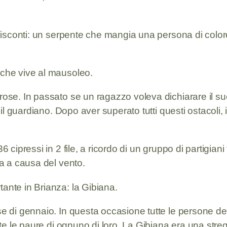
 Visconti: un serpente che mangia una persona di colore,
 che vive al mausoleo.
i rose. In passato se un ragazzo voleva dichiarare i
e il guardiano. Dopo aver superato tutti questi ostacoli
6 cipressi in 2 file, a ricordo di un gruppo di partigian
tra a causa del vento.
tante in Brianza: la Gibiana.
ese di gennaio. In questa occasione tutte le persone d
ritte le paure di ognuno di loro. La Gibiana era una st