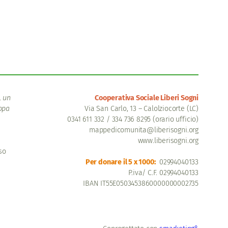
, un
Cooperativa Sociale Liberi Sogni
appa
Via San Carlo, 13 – Calolziocorte (LC)
0341 611 332 / 334 736 8295 (orario ufficio)
mappedicomunita@liberisogni.org
www.liberisogni.org
so
Per donare il 5 x 1000:
02994040133
P.iva/ C.F. 02994040133
IBAN IT55E0503453860000000002735