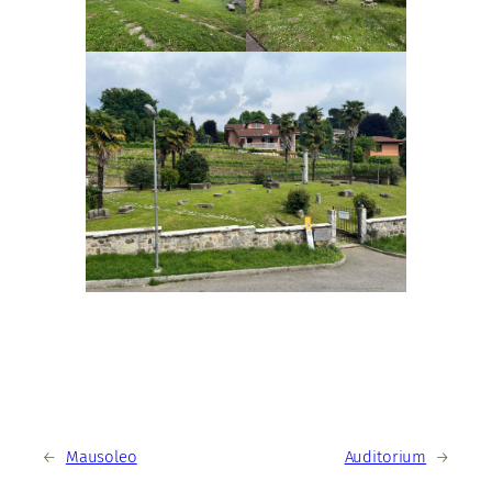
←
Mausoleo
Auditorium
→