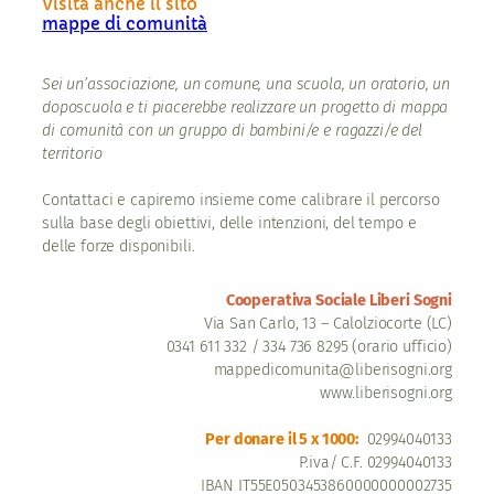
Visita anche il sito
mappe di comunità
Sei un’associazione, un comune, una scuola, un oratorio, un
doposcuola e ti piacerebbe realizzare un progetto di mappa
di comunità con un gruppo di bambini/e e ragazzi/e del
territorio
Contattaci e capiremo insieme come calibrare il percorso
sulla base degli obiettivi, delle intenzioni, del tempo e
delle forze disponibili.
Cooperativa Sociale Liberi Sogni
Via San Carlo, 13 – Calolziocorte (LC)
0341 611 332 / 334 736 8295 (orario ufficio)
mappedicomunita@liberisogni.org
www.liberisogni.org
Per donare il 5 x 1000:
02994040133
P.iva/ C.F. 02994040133
IBAN IT55E0503453860000000002735