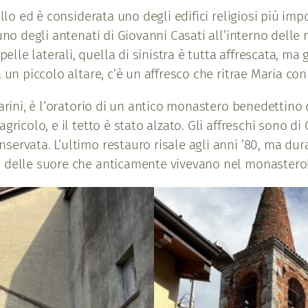
llo ed è considerata uno degli edifici religiosi più impo
uno degli antenati di Giovanni Casati all’interno delle 
le laterali, quella di sinistra è tutta affrescata, ma 
a un piccolo altare, c’è un affresco che ritrae Maria c
arini, è l’oratorio di un antico monastero benedettino d
gricolo, e il tetto è stato alzato. Gli affreschi sono d
ervata. L’ultimo restauro risale agli anni ’80, ma dur
a delle suore che anticamente vivevano nel monastero