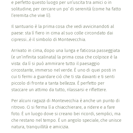
e perfetto questo luogo per un’uscita tra amici o in
solitudine, per cercare un po’ di serenità (come ha fatto
l’eremita che vive lì).
Il santuario è la prima cosa che vedi avvicinandoti al
paese: sta lì fiero in cima al suo colle circondato dai
cipressi…è il simbolo di Montevecchia.
Arrivato in cima, dopo una lunga e faticosa passeggiata
(e un’infinita scalinata) la prima cosa che colpisce è la
vista: da lì si può ammirare tutto il paesaggio
circostante, immerso nel verde. È uno di quei posti in
cui ti fermi a guardare ciò che ti sta davanti e ti senti
piccolo di fronte a tanta bellezza. È perfetto per
staccare un attimo da tutto, rilassarsi e riflettere.
Per alcuni ragazzi di Montevecchia è anche un punto di
ritrovo. Ci si ferma lì a chiacchierare, a ridere e a fare
foto. È un luogo dove si creano bei ricordi, semplici, ma
che restano nel tempo. È un angolo speciale, che unisce
natura, tranquillità e amicizia.