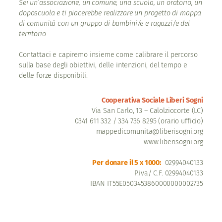
Sei un’associazione, un comune, una scuola, un oratorio, un
doposcuola e ti piacerebbe realizzare un progetto di mappa
di comunità con un gruppo di bambini/e e ragazzi/e del
territorio
Contattaci e capiremo insieme come calibrare il percorso
sulla base degli obiettivi, delle intenzioni, del tempo e
delle forze disponibili.
Cooperativa Sociale Liberi Sogni
Via San Carlo, 13 – Calolziocorte (LC)
0341 611 332 / 334 736 8295 (orario ufficio)
mappedicomunita@liberisogni.org
www.liberisogni.org
Per donare il 5 x 1000:
02994040133
P.iva/ C.F. 02994040133
IBAN IT55E0503453860000000002735