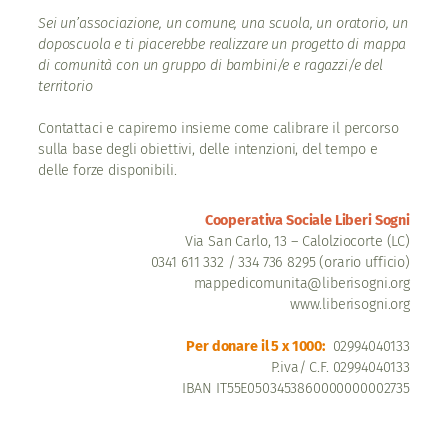
Sei un’associazione, un comune, una scuola, un oratorio, un
doposcuola e ti piacerebbe realizzare un progetto di mappa
di comunità con un gruppo di bambini/e e ragazzi/e del
territorio
Contattaci e capiremo insieme come calibrare il percorso
sulla base degli obiettivi, delle intenzioni, del tempo e
delle forze disponibili.
Cooperativa Sociale Liberi Sogni
Via San Carlo, 13 – Calolziocorte (LC)
0341 611 332 / 334 736 8295 (orario ufficio)
mappedicomunita@liberisogni.org
www.liberisogni.org
Per donare il 5 x 1000:
02994040133
P.iva/ C.F. 02994040133
IBAN IT55E0503453860000000002735