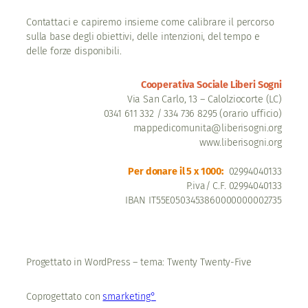
Contattaci e capiremo insieme come calibrare il percorso
sulla base degli obiettivi, delle intenzioni, del tempo e
delle forze disponibili.
Cooperativa Sociale Liberi Sogni
Via San Carlo, 13 – Calolziocorte (LC)
0341 611 332 / 334 736 8295 (orario ufficio)
mappedicomunita@liberisogni.org
www.liberisogni.org
Per donare il 5 x 1000:
02994040133
P.iva/ C.F. 02994040133
IBAN IT55E0503453860000000002735
Progettato in WordPress – tema: Twenty Twenty-Five
Coprogettato con
smarketing°