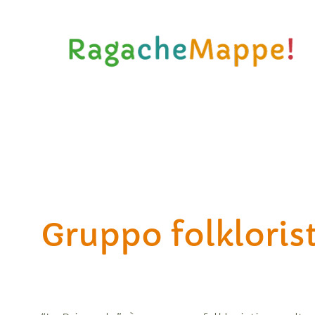
Vai
al
contenuto
Gruppo folklorist