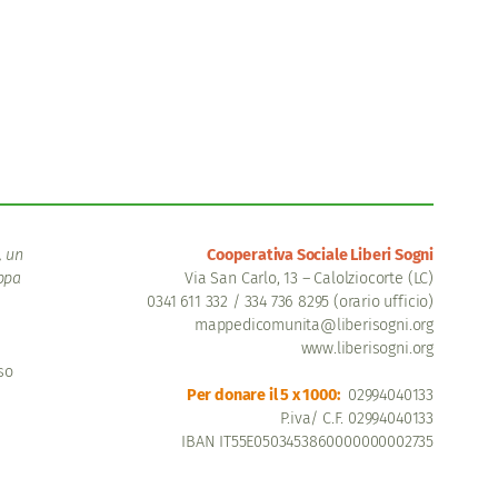
, un
Cooperativa Sociale Liberi Sogni
appa
Via San Carlo, 13 – Calolziocorte (LC)
0341 611 332 / 334 736 8295 (orario ufficio)
mappedicomunita@liberisogni.org
www.liberisogni.org
so
Per donare il 5 x 1000:
02994040133
P.iva/ C.F. 02994040133
IBAN IT55E0503453860000000002735