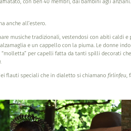
affiatato, con ben 40 membri, dai bambini agli anziani. 
 ma anche all’estero.
nare musiche tradizionali, vestendosi con abiti caldi 
calzamaglia e un cappello con la piuma. Le donne indo
“molletta” per capelli fatta da tanti spilli decorati c
.
ei flauti speciali che in dialetto si chiamano
firlinfeu
, 