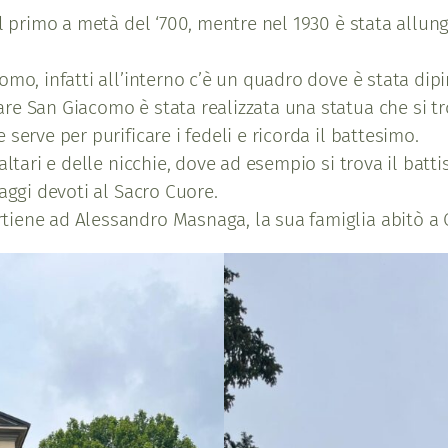
il primo a metà del ‘700, mentre nel 1930 è stata allun
omo, infatti all’interno c’è un quadro dove è stata dip
re San Giacomo è stata realizzata una statua che si tr
serve per purificare i fedeli e ricorda il battesimo.
altari e delle nicchie, dove ad esempio si trova il batt
aggi devoti al Sacro Cuore.
iene ad Alessandro Masnaga, la sua famiglia abitò a C