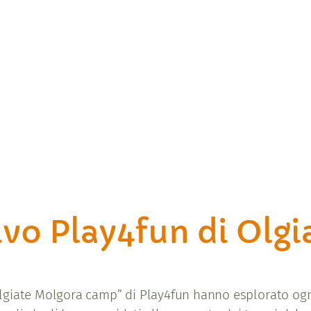
ivo Play4fun di Olg
giate Molgora camp” di Play4fun hanno esplorato ogni 