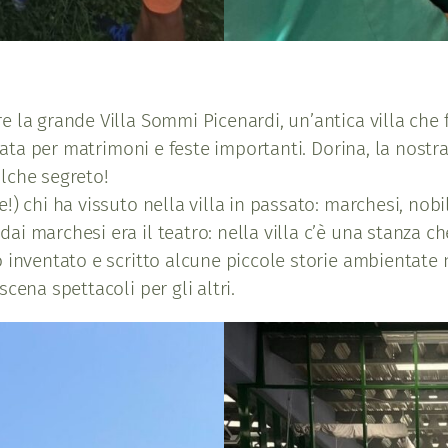
 la grande Villa Sommi Picenardi, un’antica villa che fu
ttata per matrimoni e feste importanti. Dorina, la nost
lche segreto!
 chi ha vissuto nella villa in passato: marchesi, nobili
i marchesi era il teatro: nella villa c’è una stanza c
 inventato e scritto alcune piccole storie ambientate n
cena spettacoli per gli altri.