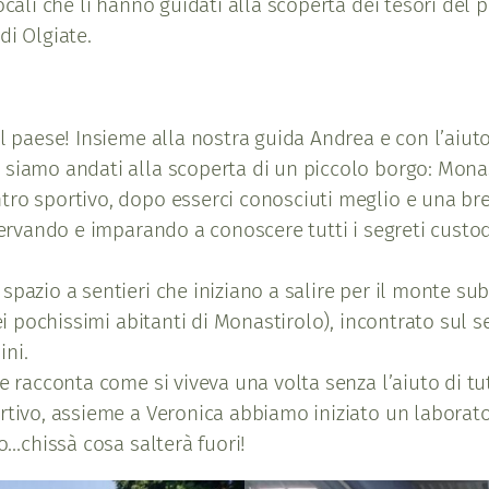
cali che li hanno guidati alla scoperta dei tesori del pa
di Olgiate.
el paese! Insieme alla nostra guida Andrea e con l’aiut
 siamo andati alla scoperta di un piccolo borgo: Monas
tro sportivo, dopo esserci conosciuti meglio e una br
servando e imparando a conoscere tutti i segreti custod
pazio a sentieri che iniziano a salire per il monte sub
ei pochissimi abitanti di Monastirolo), incontrato sul s
ini.
 e racconta come si viveva una volta senza l’aiuto di 
rtivo, assieme a Veronica abbiamo iniziato un laborato
lo…chissà cosa salterà fuori!