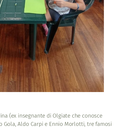
rina (ex insegnante di Olgiate che conosce
o Gola, Aldo Carpi e Ennio Morlotti, tre famosi