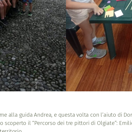
me alla guida Andrea, e questa volta con l’aiuto di Do
scoperto il “Percorso dei tre pittori di Olgiate”: Emili
erritorio.