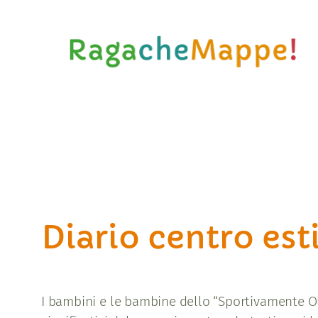
Vai
al
contenuto
Diario centro est
I bambini e le bambine dello “Sportivamente Ol